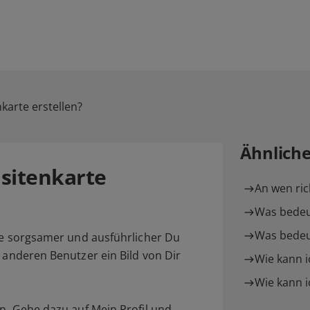
karte erstellen?
Ähnlich
isitenkarte
An wen rich
Was bedeu
Was bedeu
 Je sorgsamer und ausführlicher Du
e anderen Benutzer ein Bild von Dir
Wie kann i
Wie kann i
rn. Gehe dazu auf
Mein Profil
und