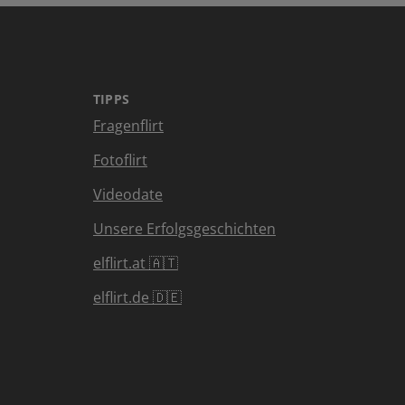
TIPPS
Fragenflirt
Fotoflirt
Videodate
Unsere Erfolgsgeschichten
elflirt.at 🇦🇹
elflirt.de 🇩🇪