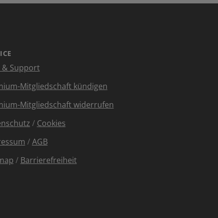
ICE
e & Support
ium-Mitgliedschaft kündigen
ium-Mitgliedschaft widerrufen
enschutz
/
Cookies
ressum
/
AGB
emap
/
Barrierefreiheit