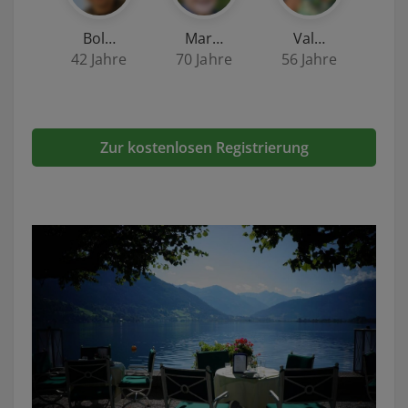
Bol…
Mar…
Val…
42 Jahre
70 Jahre
56 Jahre
Zur kostenlosen Registrierung